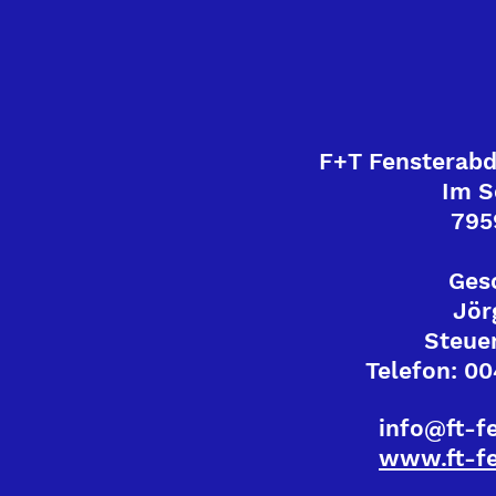
F+T Fensterab
Im S
795
Ges
Jör
Steuer
Telefon: 00
info@ft-f
www.ft-fe