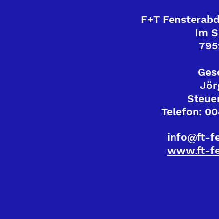
F+T Fensterab
Im S
795
Ges
Jör
Steuer
Telefon: 00
info@ft-f
www.ft-fe